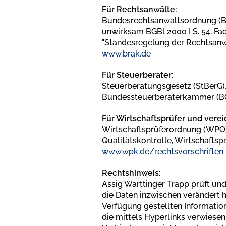
Für Rechtsanwälte:
Bundesrechtsanwaltsordnung (BR
unwirksam BGBl 2000 I S. 54, Fa
"Standesregelung der Rechtsanwä
www.brak.de
Für Steuerberater:
Steuerberatungsgesetz (StBerG)
Bundessteuerberaterkammer (BO
Für Wirtschaftsprüfer und verei
Wirtschaftsprüferordnung (WPO),
Qualitätskontrolle, Wirtschaftsp
www.wpk.de/rechtsvorschriften
Rechtshinweis:
Assig Warttinger Trapp prüft und 
die Daten inzwischen verändert ha
Verfügung gestellten Informatio
die mittels Hyperlinks verwiesen 